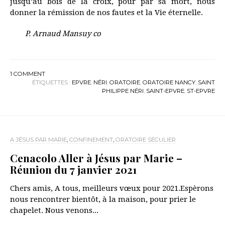
jusqu’au bois de la croix, pour par sa mort, nous
donner la rémission de nos fautes et la Vie éternelle.
P. Arnaud Mansuy co
1
COMMENT
ÉTIQUETTES :
EPVRE
,
NÉRI
,
ORATOIRE
,
ORATOIRE NANCY
,
SAINT
PHILIPPE NÉRI
,
SAINT-EPVRE
,
ST-EPVRE
A JÉSUS PAR MARIE
,
CONFINEMENT
,
ORATOIRE SÉCULIER
Cenacolo Aller à Jésus par Marie –
Réunion du 7 janvier 2021
Chers amis, A tous, meilleurs vœux pour 2021.Espèrons
nous rencontrer bientôt, à la maison, pour prier le
chapelet. Nous venons...