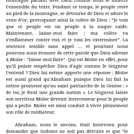
montagne parlant avec Dieu, comme nous le montre
l’ensemble du texte. Pendant ce temps, le peuple resté
au pied de la montagne, se détourne de Dieu et adore le
veau d’or, provoquant ainsi la colère de Dieu : “Je vois
que ce peuple est un peuple à la nuque raide.
Maintenant, laisse-moi faire ; ma colère va
s’enflammer contre eux et je vais les exterminer”. La
sentence semble sans appel … et pourtant nous
pouvons nous étonner de cette parole que Dieu adresse
à Moïse : “laisse-moi faire”. Qui est Moïse en effet, pour
qu’il puisse empêcher Dieu d’agir comme le Seigneur
l’entend ? Dieu lui-même apporte une réponse : Moïse
est aussi grand qu’Abraham puisque Dieu lui fait la
même promesse qu’au saint patriarche de la Genèse : «
de toi, je ferai une grande nation ». Le Seigneur laisse
son serviteur Moïse devenir intercesseur pour le peuple
qui a péché. Moïse est ainsi conduit à vivre pleinement
son rôle de médiateur.
Abraham, nous le savons, était intervenu pour
demander que Sodome ne soit pas détruite et que “le